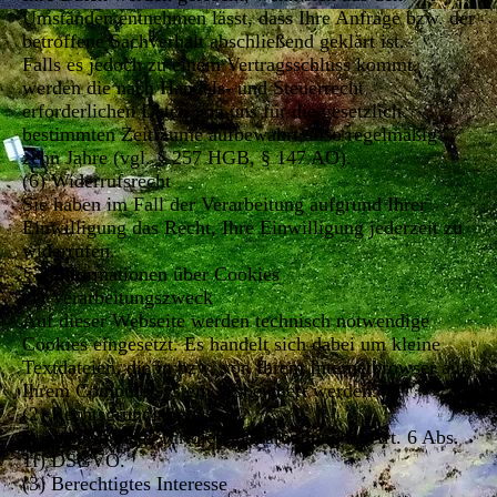
Umständen entnehmen lässt, dass Ihre Anfrage bzw. der
betroffene Sachverhalt abschließend geklärt ist.
Falls es jedoch zu einem Vertragsschluss kommt,
werden die nach Handels- und Steuerrecht
erforderlichen Daten von uns für die gesetzlich
bestimmten Zeiträume aufbewahrt, also regelmäßig
zehn Jahre (vgl. § 257 HGB, § 147 AO).
(6) Widerrufsrecht
Sie haben im Fall der Verarbeitung aufgrund Ihrer
Einwilligung das Recht, Ihre Einwilligung jederzeit zu
widerrufen.
§ 3 Informationen über Cookies
(1) Verarbeitungszweck
Auf dieser Webseite werden technisch notwendige
Cookies eingesetzt. Es handelt sich dabei um kleine
Textdateien, die in bzw. von Ihrem Internetbrowser auf
Ihrem Computersystem gespeichert werden.
(2) Rechtsgrundlage
Rechtsgrundlage für diese Verarbeitung ist Art. 6 Abs.
1f) DSGVO.
(3) Berechtigtes Interesse