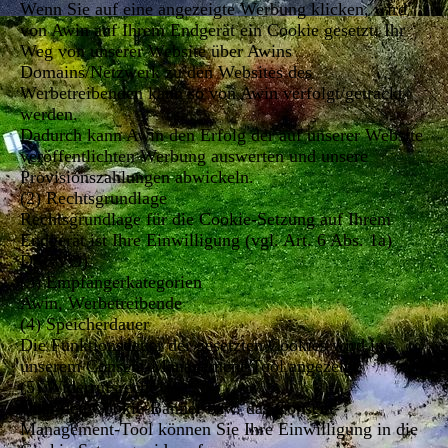
Wenn Sie auf eine angezeigte Werbung klicken, wird
von Awin auf Ihrem Endgerät ein Cookie gesetzt. Ihr
Weg von unserer Website über Awins
Domains/Netzwerk zu den Websites des
Werbetreibenden kann so von Awin verfolgt/getrackt
werden.
Dadurch kann Awin den Erfolg der auf unserer Website
veröffentlichten Werbung auswerten und unsere
Provisionszahlungen abwickeln.
(2) Rechtsgrundlage
Rechtsgrundlage für die Cookie-Setzung auf Ihrem
Endgerät ist Ihre Einwilligung (vgl. Art. 6 Abs. 1a)
DSGVO).
(3) Empfängerkategorien
Awin, Werbetreibende
(4) Speicherdauer
Die Funktionsdauer der gesetzten Cookies wird in
unserem Consent-Management-Tool angezeigt.
(5) Widerrufsrecht
Über den Cookie-Banner bzw. das Consent-
Management-Tool können Sie Ihre Einwilligung in die