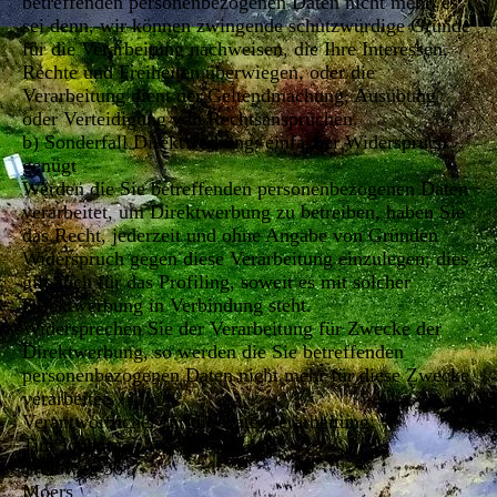
betreffenden personenbezogenen Daten nicht mehr, es
sei denn, wir können zwingende schutzwürdige Gründe
für die Verarbeitung nachweisen, die Ihre Interessen,
Rechte und Freiheiten überwiegen, oder die
Verarbeitung dient der Geltendmachung, Ausübung
oder Verteidigung von Rechtsansprüchen.
b) Sonderfall Direktwerbung: einfacher Widerspruch
genügt
Werden die Sie betreffenden personenbezogenen Daten
verarbeitet, um Direktwerbung zu betreiben, haben Sie
das Recht, jederzeit und ohne Angabe von Gründen
Widerspruch gegen diese Verarbeitung einzulegen; dies
gilt auch für das Profiling, soweit es mit solcher
Direktwerbung in Verbindung steht.
Widersprechen Sie der Verarbeitung für Zwecke der
Direktwerbung, so werden die Sie betreffenden
personenbezogenen Daten nicht mehr für diese Zwecke
verarbeitet.
Verantwortlicher für die Datenverarbeitung:
Tim Jochum
Treibweg 36
Moers