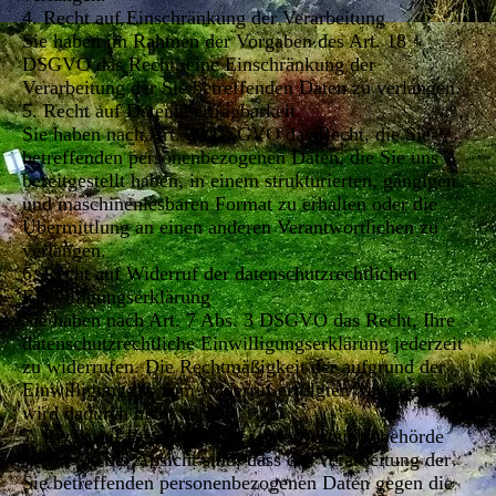
4. Recht auf Einschränkung der Verarbeitung
Sie haben im Rahmen der Vorgaben des Art. 18
DSGVO das Recht, eine Einschränkung der
Verarbeitung der Sie betreffenden Daten zu verlangen.
5. Recht auf Datenübertragbarkeit
Sie haben nach Art. 20 DSGVO das Recht, die Sie
betreffenden personenbezogenen Daten, die Sie uns
bereitgestellt haben, in einem strukturierten, gängigen
und maschinenlesbaren Format zu erhalten oder die
Übermittlung an einen anderen Verantwortlichen zu
verlangen.
6. Recht auf Widerruf der datenschutzrechtlichen
Einwilligungserklärung
Sie haben nach Art. 7 Abs. 3 DSGVO das Recht, Ihre
datenschutzrechtliche Einwilligungserklärung jederzeit
zu widerrufen. Die Rechtmäßigkeit der aufgrund der
Einwilligung bis zum Widerruf erfolgten Verarbeitung
wird dadurch nicht berührt.
7. Recht auf Beschwerde bei einer Aufsichtsbehörde
Wenn Sie der Ansicht sind, dass die Verarbeitung der
Sie betreffenden personenbezogenen Daten gegen die