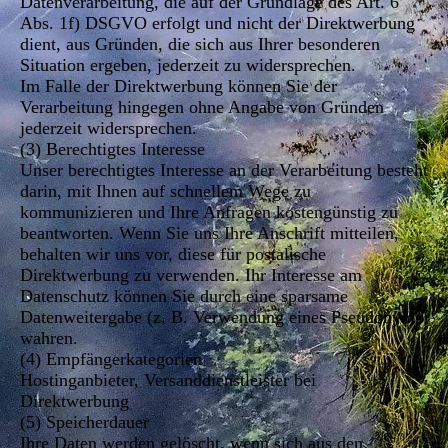
Datenverarbeitung, die auf der Grundlage des Art. 6
Abs. 1f) DSGVO erfolgt und nicht der Direktwerbung
dient, aus Gründen, die sich aus Ihrer besonderen
Situation ergeben, jederzeit zu widersprechen.
Im Falle der Direktwerbung können Sie der
Verarbeitung hingegen ohne Angabe von Gründen
jederzeit widersprechen.
(3) Berechtigtes Interesse
Unser berechtigtes Interesse an der Verarbeitung besteht
darin, mit Ihnen auf schnellem Wege zu
kommunizieren und Ihre Anfragen kostengünstig zu
beantworten. Wenn Sie uns Ihre Anschrift mitteilen,
behalten wir uns vor, diese für postalische
Direktwerbung zu verwenden. Ihr Interesse am
Datenschutz können Sie durch eine sparsame
Datenweitergabe (z. B. Verwendung eines Pseudonyms)
wahren.
(4) Empfängerkategorien
Hostinganbieter, Versanddienstleister bei
Direktwerbung
(5) Speicherdauer
Ihre Daten werden gelöscht, wenn sich aus den