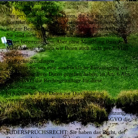
§ 2 Kontaktaufnahme
(1) Verarbeitungszweck
Ihre personenbezogenen Daten, die Sie uns per E-Mail,
Kontaktformular etc. zur Verfügung stellen, verarbeiten
wir zur Beantwortung und Erledigung Ihrer Anfragen.
Sie sind nicht verpflichtet, uns Ihre personenbezogenen
Daten bereitzustellen. Aber ohne Mitteilung Ihrer E-
Mail-Adresse können wir Ihnen auch nicht per E-Mail
antworten.
(2) Rechtsgrundlagen
a) Sollten Sie uns eine ausdrückliche Einwilligung zur
Verarbeitung Ihrer Daten gegeben haben, ist Art. 6 Abs.
1a) DSGVO die Rechtsgrundlage für diese
Verarbeitung.
b) Sollten wir Ihre Daten zur Durchführung
vorvertraglicher Maßnahmen verarbeiten, ist Art. 6
Abs. 1b) DSGVO die Rechtsgrundlage.
c) In allen anderen Fällen (insbesondere bei Nutzung
eines Kontaktformulars) ist Art. 6 Abs. 1f) DSGVO die
Rechtsgrundlage.
WIDERSPRUCHSRECHT: Sie haben das Recht, der