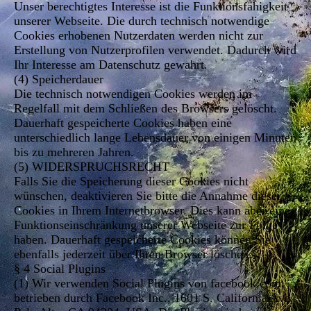
Unser berechtigtes Interesse ist die Funktionsfähigkeit
unserer Webseite. Die durch technisch notwendige
Cookies erhobenen Nutzerdaten werden nicht zur
Erstellung von Nutzerprofilen verwendet. Dadurch wird
Ihr Interesse am Datenschutz gewahrt.
(4) Speicherdauer
Die technisch notwendigen Cookies werden im
Regelfall mit dem Schließen des Browsers gelöscht.
Dauerhaft gespeicherte Cookies haben eine
unterschiedlich lange Lebensdauer von einigen Minuten
bis zu mehreren Jahren.
(5) WIDERSPRUCHSRECHT
Falls Sie die Speicherung dieser Cookies nicht
wünschen, deaktivieren Sie bitte die Annahme dieser
Cookies in Ihrem Internetbrowser. Dies kann aber eine
Funktionseinschränkung unserer Webseite zur Folge
haben. Dauerhaft gespeicherte Cookies können Sie
ebenfalls jederzeit über Ihren Browser löschen.
§ 4 Social Plugins
(1) Wir verwenden Social Plugins von facebook.com,
betrieben durch Facebook Inc., 1601 S. California Ave,