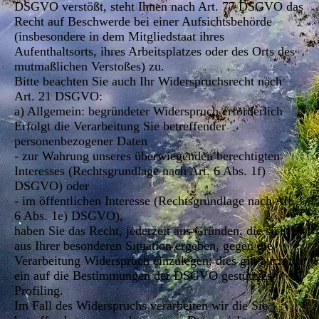
DSGVO verstößt, steht Ihnen nach Art. 77 DSGVO das
Recht auf Beschwerde bei einer Aufsichtsbehörde
(insbesondere in dem Mitgliedstaat ihres
Aufenthaltsorts, ihres Arbeitsplatzes oder des Orts des
mutmaßlichen Verstoßes) zu.
Bitte beachten Sie auch Ihr Widerspruchsrecht nach
Art. 21 DSGVO:
a) Allgemein: begründeter Widerspruch erforderlich
Erfolgt die Verarbeitung Sie betreffender
personenbezogener Daten
- zur Wahrung unseres überwiegenden berechtigten
Interesses (Rechtsgrundlage nach Art. 6 Abs. 1f)
DSGVO) oder
- im öffentlichen Interesse (Rechtsgrundlage nach Art.
6 Abs. 1e) DSGVO),
haben Sie das Recht, jederzeit aus Gründen, die sich
aus Ihrer besonderen Situation ergeben, gegen die
Verarbeitung Widerspruch einzulegen; dies gilt auch für
ein auf die Bestimmungen der DSGVO gestütztes
Profiling.
Im Fall des Widerspruchs verarbeiten wir die Sie