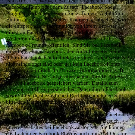
Palo Alto, CA 94304, USA. Die Plugins sind an dem
Facebook Logo oder dem Zusatz "Facebook Social
Plugin" zu erkennen. Wenn Sie z. B. den "Gefällt mir"
Button anklicken oder einen Kommentar abgeben, wird
die entsprechende Information von Ihrem Browser
direkt an Facebook übermittelt und dort gespeichert.
Weiterhin macht Facebook Ihre Vorlieben für Ihre
Facebook-Freunde öffentlich. Sind Sie bei Facebook
eingeloggt, kann Facebook den Aufruf unserer Seite
Ihrem Facebook-Konto direkt zuordnen. Auch wenn Sie
nicht eingeloggt sind oder gar kein Facebook-Konto
besitzen, übermittelt Ihr Browser Informationen (z. B.
welche Website Sie aufgerufen haben, Ihre IP-Adresse),
die von Facebook gespeichert werden. Details zum
Umgang mit Ihren persönlichen Daten durch Facebook
sowie Ihren diesbezüglichen Rechten entnehmen Sie
bitte den Datenschutzhinweisen von Facebook. Wenn
Sie nicht möchten, dass Facebook die über unsere
Websites über Sie gesammelten Daten Ihrem Facebook-
Konto zuordnet, müssen Sie sich vor Ihrem Besuch
unserer Websites bei Facebook ausloggen. Sie können
das Laden der Facebook Plugins auch mit Add-Ons für