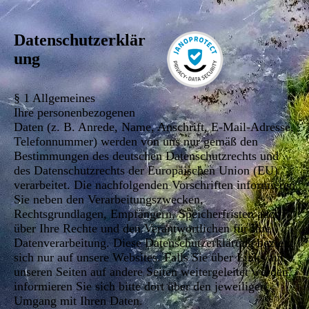
Datenschutzerklär
ung
§ 1 Allgemeines
Ihre personenbezogenen
Daten (z. B. Anrede, Name, Anschrift, E-Mail-Adresse,
Telefonnummer) werden von uns nur gemäß den
Bestimmungen des deutschen Datenschutzrechts und
des Datenschutzrechts der Europäischen Union (EU)
verarbeitet. Die nachfolgenden Vorschriften informieren
Sie neben den Verarbeitungszwecken,
Rechtsgrundlagen, Empfängern, Speicherfristen auch
über Ihre Rechte und den Verantwortlichen für Ihre
Datenverarbeitung. Diese Datenschutzerklärung bezieht
sich nur auf unsere Websites. Falls Sie über Links auf
unseren Seiten auf andere Seiten weitergeleitet werden,
informieren Sie sich bitte dort über den jeweiligen
Umgang mit Ihren Daten.