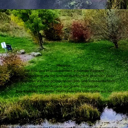
Hinweis:
Alle Bild- und Videoaufnahmen auf dieser Webseite
(www.skypixfotografie.de) sind urheberrechtlich geschützt. Das
veröffentlichen von hier gespeicherten Bild- und Videoaufnahmen
ist nur mit der Angabe der Quelle zugelassen.
Zum kopieren -->
Quelle: SkyPix Foto-und Videografie aus der
Luft©️
©️2025 SkyPix Foto- Videografie aus der Luft©️, Alle Rechte
vorbehalten
Cookie-Einstellungen