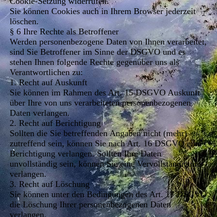
Cookie-Setzung widerrufen.
Sie können Cookies auch in Ihrem Browser jederzeit
löschen.
§ 6 Ihre Rechte als Betroffener
Werden personenbezogene Daten von Ihnen verarbeitet,
sind Sie Betroffener im Sinne der DSGVO und es
stehen Ihnen folgende Rechte gegenüber uns als
Verantwortlichen zu:
1. Recht auf Auskunft
Sie können im Rahmen des Art. 15 DSGVO Auskunft
über Ihre von uns verarbeiteten personenbezogenen
Daten verlangen.
2. Recht auf Berichtigung
Sollten die Sie betreffenden Angaben nicht (mehr)
zutreffend sein, können Sie nach Art. 16 DSGVO eine
Berichtigung verlangen. Sollten Ihre Daten
unvollständig sein, können Sie eine Vervollständigung
verlangen.
3. Recht auf Löschung
Sie können unter den Bedingungen des Art. 17 DSGVO
die Löschung Ihrer personenbezogenen Daten
verlangen.