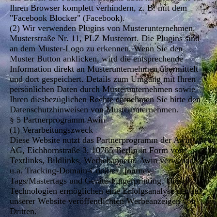
Ihren Browser komplett verhindern, z. B. mit dem
"Facebook Blocker" (Facebook).
(2) Wir verwenden Plugins von Musterunternehmen,
Musterstraße Nr. 11, PLZ Musterort. Die Plugins sind
an dem Muster-Logo zu erkennen. Wenn Sie den
Muster Button anklicken, wird die entsprechende
Information direkt an Musterunternehmen übermittelt
und dort gespeichert. Details zum Umgang mit Ihren
persönlichen Daten durch Musterunternehmen sowie
Ihren diesbezüglichen Rechte entnehmen Sie bitte den
Datenschutzhinweisen von Musterunternehmen.
§ 5 Partnerprogramm Awin
(1) Verarbeitungszweck
Diese Website nutzt das Partnerprogramm der Awin
AG, Eichhornstraße 3, 10785 Berlin in Form von
Textlinks, Bildlinks, Werbebannern. Awin verwendet
u.a. Tracking-Domain-Cookies, Journey-
Tags/Mastertags und Geräte-Fingerprinting. Diese
Technologien ermöglichen eine Erfolgsanalyse der auf
unserer Website veröffentlichten Werbeanzeigen von
Dritten.